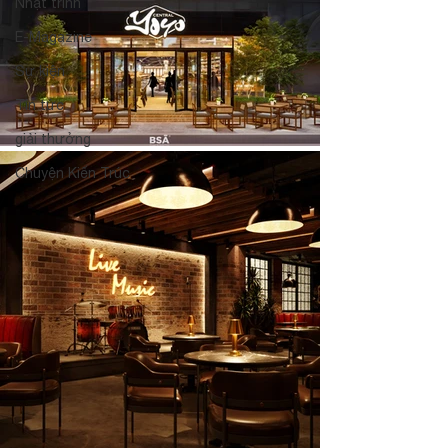
Nhật trình
E-Magazine
Sự kiện
Tin tức
giải thưởng
Chuyện Kiến Trúc