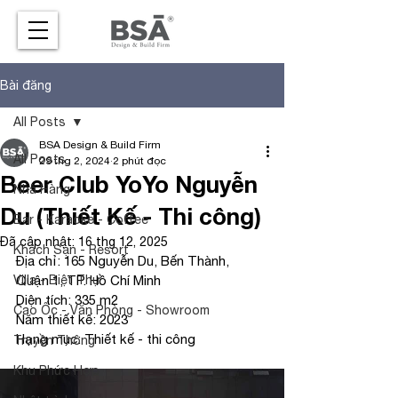
Bài đăng
All Posts
BSA Design & Build Firm
All Posts
29 thg 2, 2024
2 phút đọc
Beer Club YoYo Nguyễn
Nhà Hàng
Du (Thiết Kế - Thi công)
Bar - Karaoke - Coffee
Đã cập nhật:
16 thg 12, 2025
Khách Sạn - Resort
Địa chỉ: 165 Nguyễn Du, Bến Thành, 
Villa - Biệt Thự
Quận 1, TP. Hồ Chí Minh
Diện tích: 335 m2
Cao Ốc - Văn Phòng - Showroom
Năm thiết kế: 2023
Hạng mục: Thiết kế - thi công
Truyền Thông
Khu Phức Hợp