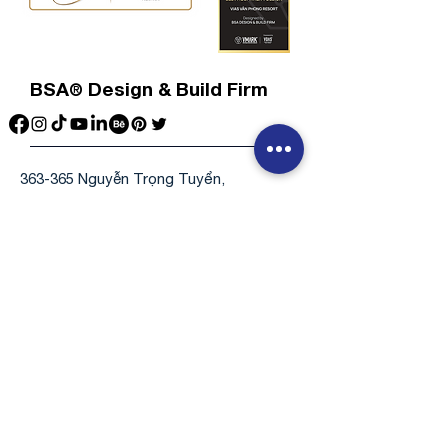
BSA
Design & Build Firm
®
363-365 Nguyễn Trọng Tuyển,
Phường Tân Sơn Hòa, TP. Hồ Chí Minh
info@bsa.com.vn
Tel:
1800 969 689
-
0964.364.884
Fax:
84.28.3997.9289
Contact Us
Name