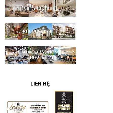
VILLA - BIỆT THỰ
KHU PHỨC HỢP
CAO ỐC - VĂN PHÒNG -
SHOWROOM
LIÊN HỆ