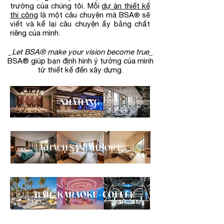
trường của chúng tôi. Mỗi
dự án thiết kế
thi công
là một câu chuyện mà BSA
sẽ
®
viết và kể lại câu chuyện ấy bằng chất
riêng của mình.
_
_Let BSA
®
make your vision become true
BSA
®
giúp bạn định hình ý tưởng của mình
từ thiết kế đến xây dựng.
NHÀ HÀNG
KHÁCH SẠN - RESORT
BAR - KARAOKE - COFFEE