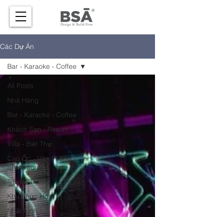
Các Dự Án
Bar - Karaoke - Coffee
All Posts
Nhà Hàng
Bar - Karaoke - Coffee
Khách Sạn - Resort
Villa - Biệt Thự
Cao Ốc - Văn Phòng -
Showroom
Truyền Thông
Khu Phức Hợp
Nhật trình