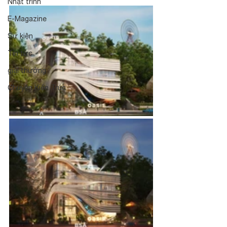
Nhật trình
E-Magazine
Sự kiện
Tin tức
giải thưởng
Chuyện Kiến Trúc