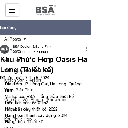
Bài đăng
All Posts
BSA Design & Build Firm
All Posts
9 thg 11, 2023
3 phút đọc
Khu Phức Hợp Oasis Hạ
Nhà Hàng
Long (Thiết kế)
Bar - Karaoke - Coffee
Đã cập nhật:
7 thg 5, 2024
Khách Sạn - Resort
Địa điểm:  P. Hồng Gai, Hạ Long, Quảng 
Villa - Biệt Thự
Ninh
Vai trò của BSA: Tổng thầu thiết kế
Cao Ốc - Văn Phòng - Showroom
Diện tích sàn: 6500 m2
Năm bắt đầu thiết kế: 2022
Truyền Thông
Năm hoàn thành xây dựng: 2024
Khu Phức Hợp
Hạng mục: Thiết kế