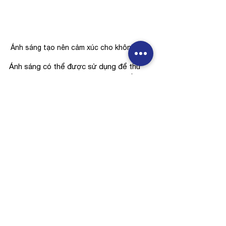
Ánh sáng tạo nên cảm xúc cho không gian
Ánh sáng có thể được sử dụng để thu 
hút sự chú ý vào các khu vực cụ thể của 
quán bar, chẳng hạn như quầy bar, bàn 
hoặc các tác phẩm nghệ thuật. Điều này 
có thể được thực hiện bằng cách sử 
dụng các loại đèn khác nhau, chẳng hạn 
như đèn chiếu điểm hoặc đèn dây, hoặc 
bằng cách sử dụng màu sắc và cường 
độ ánh sáng khác nhau.
Ánh sáng chính là trung tâm của thiết kế 
nội thất quán bar, không thể không kể 
đến cảm nhận mà nó mang lại. Ngoài ra, 
ánh sáng còn được sử dụng để tạo ra 
các hiệu ứng đặc biệt và không gian độc 
đáo để đem đến những cảm xúc thăng 