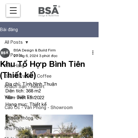
Bài đăng
All Posts
BSA Design & Build Firm
All Posts
27 thg 6, 2024
3 phút đọc
Khu Tổ Hợp Bình Tiên
Nhà Hàng
(Thiết kế)
Bar - Karaoke - Coffee
Địa chỉ: Tỉnh Ninh Thuận
Khách Sạn - Resort
Diện tích: 368 m2
Villa - Biệt Thự
Năm thiết kế: 2022
Hạng mục: Thiết kế
Cao Ốc - Văn Phòng - Showroom
Truyền Thông
Khu Phức Hợp