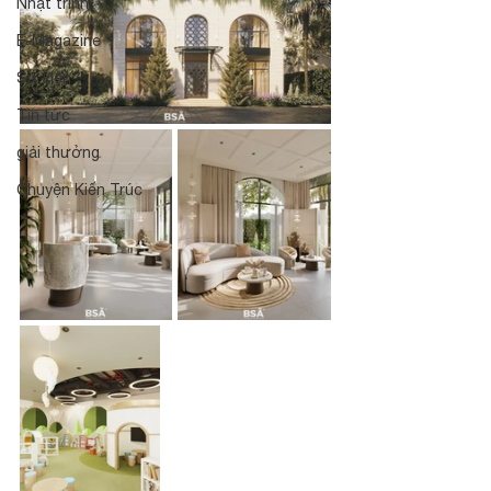
Nhật trình
E-Magazine
Sự kiện
Tin tức
giải thưởng
Chuyện Kiến Trúc