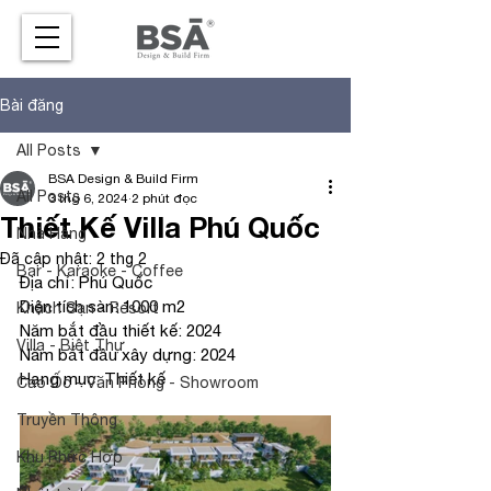
Bài đăng
All Posts
BSA Design & Build Firm
All Posts
3 thg 6, 2024
2 phút đọc
Thiết Kế Villa Phú Quốc
Nhà Hàng
Đã cập nhật:
2 thg 2
Bar - Karaoke - Coffee
Địa chỉ: Phú Quốc
Diện tích sàn: 1000 m2
Khách Sạn - Resort
Năm bắt đầu thiết kế: 2024
Villa - Biệt Thự
Năm bắt đầu xây dựng: 2024
Hạng mục: Thiết kế
Cao Ốc - Văn Phòng - Showroom
Truyền Thông
Khu Phức Hợp