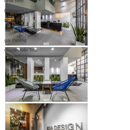
Nhật trình
E-Magazine
Sự kiện
Tin tức
giải thưởng
Chuyện Kiến Trúc