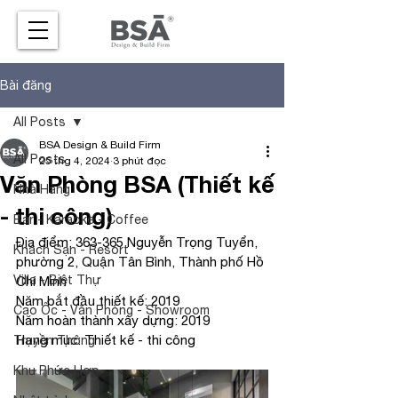
Bài đăng
All Posts
BSA Design & Build Firm
All Posts
25 thg 4, 2024
3 phút đọc
Văn Phòng BSA (Thiết kế
Nhà Hàng
- thi công)
Bar - Karaoke - Coffee
Địa điểm: 
363-365 Nguyễn Trọng Tuyển, 
Khách Sạn - Resort
phường 2, Quận Tân Bình, Thành phố Hồ 
Villa - Biệt Thự
Chí Minh
Năm bắt đầu thiết kế: 2019
Cao Ốc - Văn Phòng - Showroom
Năm hoàn thành xây dựng: 2019
Hạng mục: Thiết kế - thi công
Truyền Thông
Khu Phức Hợp