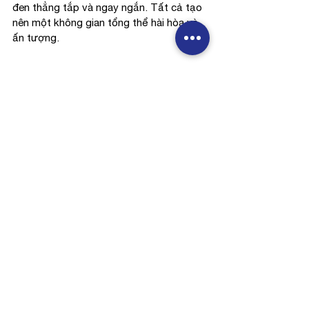
đen thẳng tắp và ngay ngắn. Tất cả tạo 
nên một không gian tổng thể hài hòa và 
ấn tượng.
Văn phòng được thiết kế bởi chính đội 
ngũ kiến trúc sư BSA
Các khu vực làm việc được bố trí một 
cách hợp lý, từ các khu vực làm việc 
cộng đồng mở, đến các phòng họp riêng 
tư và các khu vực nghỉ ngơi. Bàn làm 