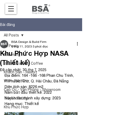
Bài đăng
All Posts
BSA Design & Build Firm
All Posts
9 thg 11, 2023
3 phút đọc
Khu Phức Hợp NASA
Nhà Hàng
(Thiết kế)
Bar - Karaoke - Coffee
Đã cập nhật:
30 thg 7, 2025
Khách Sạn - Resort
Địa điểm: 164 -166 -168 Phan Chu Trinh, 
Villa - Biệt Thự
P. Phước Ninh, Q. Hải Châu, Đà Nẵng
Diện tích sàn: 8226 m2
Cao Ốc - Văn Phòng - Showroom
Năm bắt đầu thiết kế: 2022
Năm hoàn thành xây dựng: 2023
Truyền Thông
Hạng mục: Thiết kế
Khu Phức Hợp