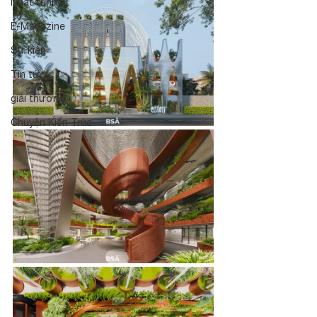
Nhật trình
E-Magazine
Sự kiện
Tin tức
giải thưởng
Chuyện Kiến Trúc