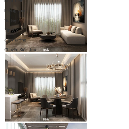
Nhật trình
E-Magazine
Sự kiện
Tin tức
giải thưởng
Chuyện Kiến Trúc