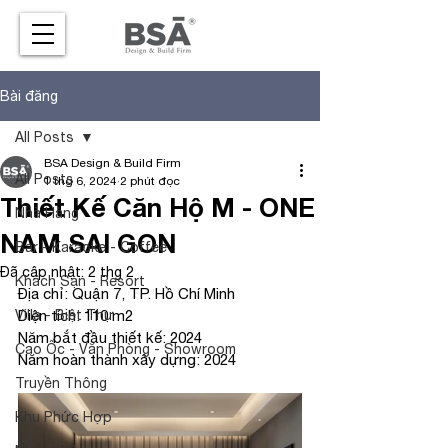
Bài đăng
All Posts
BSA Design & Build Firm
All Posts
1 thg 6, 2024
2 phút đọc
Thiết Kế Căn Hộ M - ONE
Nhà Hàng
NAM SAI GON
Bar - Karaoke - Coffee
Đã cập nhật:
2 thg 2
Khách Sạn - Resort
Địa chỉ: Quận 7, TP. Hồ Chí Minh
Villa - Biệt Thự
Diện tích: 110 m2
Năm bắt đầu thiết kế: 2024
Cao Ốc - Văn Phòng - Showroom
Năm hoàn thành xây dựng: 2024
Truyền Thông
Khu Phức Hợp