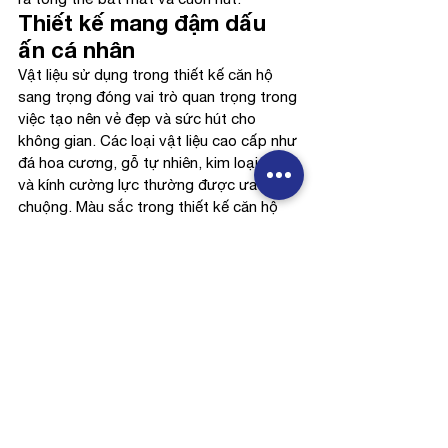
Thiết kế mang đậm dấu 
ấn cá nhân
Vật liệu sử dụng trong thiết kế căn hộ 
sang trọng đóng vai trò quan trọng trong 
việc tạo nên vẻ đẹp và sức hút cho 
không gian. Các loại vật liệu cao cấp như 
đá hoa cương, gỗ tự nhiên, kim loại quý 
và kính cường lực thường được ưa 
chuộng. Màu sắc trong thiết kế căn hộ 
sang trọng thường được lựa chọn kỹ 
lưỡng để tạo nên sự hài hòa và tinh tế. 
Các gam màu trung tính như trắng, xám, 
be và đen thường được sử dụng làm nền 
tảng, tạo cảm giác thanh lịch và dễ chịu.