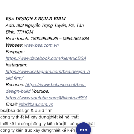
𝐁𝐒𝐀 𝐃𝐄𝐒𝐈𝐆𝐍 & 𝐁𝐔𝐈𝐋𝐃 𝐅𝐈𝐑𝐌
Add: 363 Nguyễn Trọng Tuyển, P2, Tân 
Bình, TP.HCM
Be in touch: 1800.96.96.89 – 0964.364.884
Website: 
www.bsa.com.vn
Fanpage: 
https://www.facebook.com/kientrucBSA
Instagram: 
https://www.instagram.com/bsa.design_b
uild.firm/
Behance: 
https://www.behance.net/bsa-
design-build
Youtube: 
https://www.youtube.com/@kientrucBSA
Email: 
info@bsa.com.vn
bsa
bsa design & build firm
công ty thiết kế xây dựng
thiết kế nội thất
thiết kế thi công
công ty kiến trúc
thi công nội thất
công ty kiến trúc xây dựng
thiết kế kiến trúc