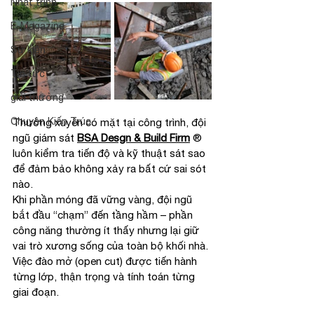
Nhật trình
E-Magazine
Sự kiện
Tin tức
giải thưởng
Chuyện Kiến Trúc
Thường xuyên có mặt tại công trình, đội 
ngũ giám sát 
BSA Desgn & Build Firm
 ®
luôn kiểm tra tiến độ và kỹ thuật sát sao 
để đảm bảo không xảy ra bất cứ sai sót 
nào.
Khi phần móng đã vững vàng, đội ngũ 
bắt đầu “chạm” đến tầng hầm – phần 
công năng thường ít thấy nhưng lại giữ 
vai trò xương sống của toàn bộ khối nhà. 
Việc đào mở (open cut) được tiến hành 
từng lớp, thận trọng và tính toán từng 
giai đoạn.