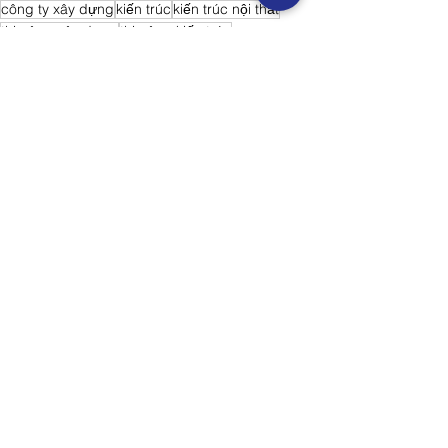
công ty xây dựng
kiến trúc
kiến trúc nội thất
thi công xây dựng
thi công kiến trúc
công ty xây dựng thiết kế
công ty xây dựng thi công
thiết kế xây dựng
Nhật trình
Truyền Thông
Xem tất cả
Bài đăng gần đây