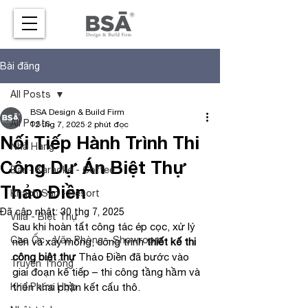
Bài đăng
All Posts
BSA Design & Build Firm
All Posts
12 thg 7, 2025
2 phút đọc
Nối Tiếp Hành Trình Thi
Nhà Hàng
Công Dự Án Biệt Thự
Bar - Karaoke - Coffee
Thảo Điền
Khách Sạn - Resort
Đã cập nhật:
30 thg 7, 2025
Villa - Biệt Thự
Sau khi hoàn tất công tác ép cọc, xử lý 
Cao Ốc - Văn Phòng - Showroom
nền và xây móng, công trình 
thiết kế thi 
công biệt thự
 Thảo Điền đã bước vào 
Truyền Thông
giai đoạn kế tiếp – thi công tầng hầm và 
Khu Phức Hợp
triển khai phần kết cấu thô.