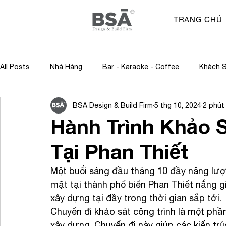
TRANG CHỦ
All Posts
Nhà Hàng
Bar - Karaoke - Coffee
Khách S
BSA Design & Build Firm
5 thg 10, 2024
2 phút
Cao Ốc - Văn Phòng - Showroom
Truyền Thông
K
Hành Trình Khảo 
Tại Phan Thiết
Tin tức
giải thưởng
Chuyện Kiến Trúc
Một buổi sáng đầu tháng 10 đầy năng lượ
mặt tại thành phố biển Phan Thiết nắng g
xây dựng tại đầy trong thời gian sắp tới.
Chuyến đi khảo sát công trình là một phần
xây dựng. Chuyến đi này giúp các kiến tr