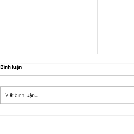
Bình luận
Viết bình luận...
Xu hướng kiến trúc xanh
Làm sao đ
và bền vững – Tương lai
chất lượng
của các dinh thự hiện đại
không có 
dựng?