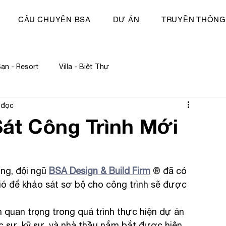
CÂU CHUYỆN BSA
DỰ ÁN
TRUYỀN THÔNG
ạn - Resort
Villa - Biệt Thự
 đọc
hu Phức Hợp
Nhật trình
E-Magazine
Sự kiện
Sát Công Trình Mới
ng, đội ngũ 
BSA Design & Build Firm
® đã có 
ió để khảo sát sơ bộ cho công trình sẽ được 
 quan trọng trong quá trình thực hiện dự án 
úc sư, kỹ sư, và nhà thầu nắm bắt được hiện 