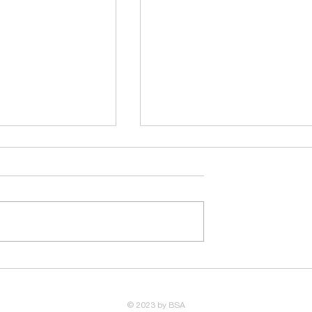
ể kiểm soát
Tiêu chuẩn thiết kế khá
 vật tư khi
sạn 4-5 sao - Những quy
chuyên môn xây
định khắt khe chủ đầu t
© 2023 by BSA
cần biết