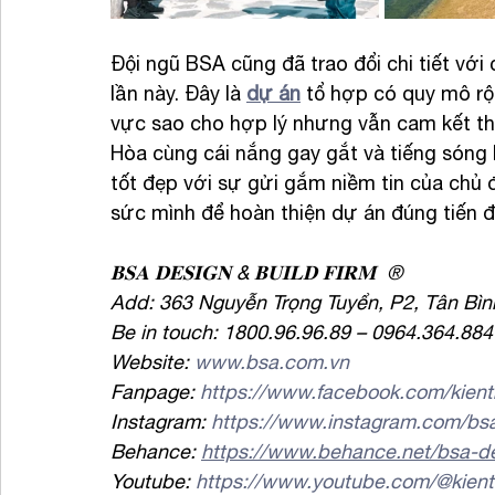
Đội ngũ BSA cũng đã trao đổi chi tiết với
lần này. Đây là 
dự án
 tổ hợp có quy mô rộ
vực sao cho hợp lý nhưng vẫn cam kết t
Hòa cùng cái nắng gay gắt và tiếng sóng 
tốt đẹp với sự gửi gắm niềm tin của chủ đ
sức mình để hoàn thiện dự án đúng tiến 
𝐁𝐒𝐀 𝐃𝐄𝐒𝐈𝐆𝐍 & 𝐁𝐔𝐈𝐋𝐃 𝐅𝐈𝐑𝐌  
®
Add: 363 Nguyễn Trọng Tuyển, P2, Tân Bì
Be in touch: 1800.96.96.89 – 0964.364.884
Website: 
www.bsa.com.vn
Fanpage: 
https://www.facebook.com/kien
Instagram: 
https://www.instagram.com/bsa.
Behance: 
https://www.behance.net/bsa-de
Youtube: 
https://www.youtube.com/@kien