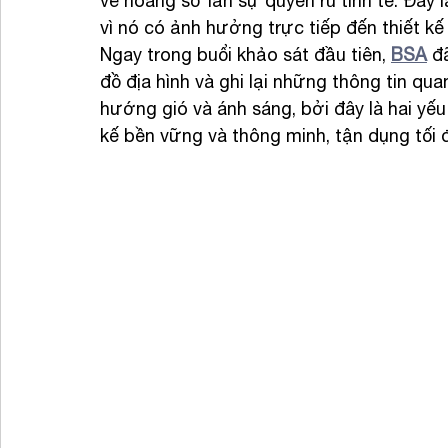
vẻ hoang sơ lẫn sự quyến rũ tinh tế. Đây 
vì nó có ảnh hưởng trực tiếp đến thiết kế 
Ngay trong buổi khảo sát đầu tiên, 
BSA
 đ
đồ địa hình và ghi lại những thông tin qua
hướng gió và ánh sáng, bởi đây là hai yếu 
kế bền vững và thông minh, tận dụng tối 