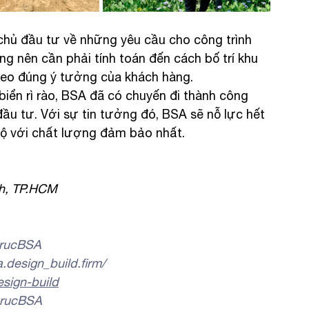
 chủ đầu tư về những yêu cầu cho công trình 
ng nên cần phải tính toán đến cách bố trí khu 
heo đúng ý tưởng của khách hàng.
biển rì rào, BSA đã có chuyến đi thành công 
ầu tư. Với sự tin tưởng đó, BSA sẽ nỗ lực hết 
độ với chất lượng đảm bảo nhất.
nh, TP.HCM
trucBSA
design_build.firm/
sign-build
trucBSA