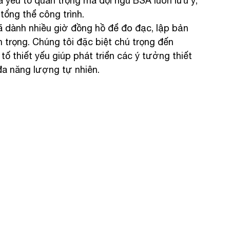
là yếu tố quan trọng mà đội ngũ BSA luôn lưu ý, 
tổng thể công trình.
ã dành nhiều giờ đồng hồ để đo đạc, lập bản 
n trọng. Chúng tôi đặc biệt chú trọng đến 
tố thiết yếu giúp phát triển các ý tưởng thiết 
đa năng lượng tự nhiên.