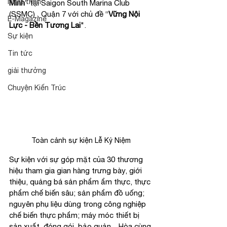
Nhật trình
Minh
” tại Saigon South Marina Club 
(SSMC) , Quận 7 với chủ đề “
Vững Nội 
E-Magazine
Lực - Bền Tương Lai
".
Sự kiện
Tin tức
giải thưởng
Chuyện Kiến Trúc
Toàn cảnh sự kiện Lễ Kỷ Niệm
Sự kiện với sự góp mặt của 30 thương 
hiệu tham gia gian hàng trưng bày, giới 
thiệu, quảng bá sản phẩm ẩm thực, thực 
phẩm chế biến sâu; sản phẩm đồ uống; 
nguyên phụ liệu dùng trong công nghiệp 
chế biến thực phẩm; máy móc thiết bị 
sản xuất, đóng gói, bảo quản…Hòa cùng 