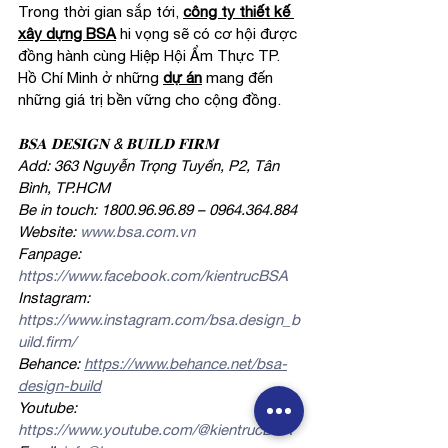
Trong thời gian sắp tới, 
công ty thiết kế 
xây dựng BSA
 hi vọng sẽ có cơ hội được 
đồng hành cùng Hiệp Hội Ẩm Thực TP. 
Hồ Chí Minh ở những 
dự án
 mang đến 
những giá trị bền vững cho cộng đồng.
𝐁𝐒𝐀 𝐃𝐄𝐒𝐈𝐆𝐍 & 𝐁𝐔𝐈𝐋𝐃 𝐅𝐈𝐑𝐌
Add: 363 Nguyễn Trọng Tuyển, P2, Tân 
Bình, TP.HCM
Be in touch: 1800.96.96.89 – 0964.364.884
Website: 
www.bsa.com.vn
Fanpage: 
https://www.facebook.com/kientrucBSA
Instagram: 
https://www.instagram.com/bsa.design_b
uild.firm/
Behance: 
https://www.behance.net/bsa-
design-build
Youtube: 
https://www.youtube.com/@kientrucBSA