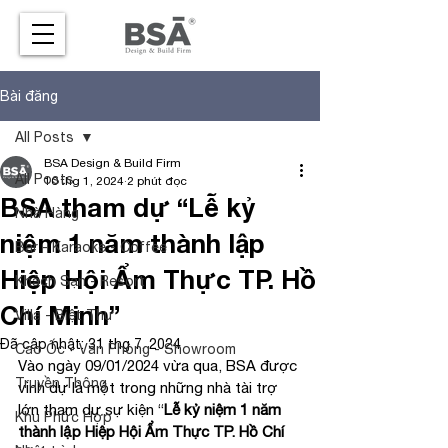
Bài đăng
All Posts
BSA Design & Build Firm
All Posts
10 thg 1, 2024
2 phút đọc
BSA tham dự “Lễ kỷ
Nhà Hàng
niệm 1 năm thành lập
Bar - Karaoke - Coffee
Hiệp Hội Ẩm Thực TP. Hồ
Khách Sạn - Resort
Chí Minh”
Villa - Biệt Thự
Đã cập nhật:
31 thg 7, 2024
Cao Ốc - Văn Phòng - Showroom
Vào ngày 09/01/2024 vừa qua, BSA được 
Truyền Thông
vinh dự là một trong những nhà tài trợ 
lớn tham dự sự kiện “
Lễ kỷ niệm 1 năm 
Khu Phức Hợp
thành lập Hiệp Hội Ẩm Thực TP. Hồ Chí 