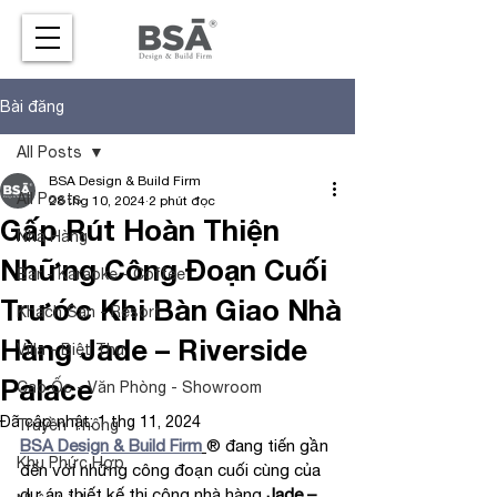
Bài đăng
All Posts
BSA Design & Build Firm
All Posts
28 thg 10, 2024
2 phút đọc
Gấp Rút Hoàn Thiện
Nhà Hàng
Những Công Đoạn Cuối
Bar - Karaoke - Coffee
Trước Khi Bàn Giao Nhà
Khách Sạn - Resort
Hàng Jade – Riverside
Villa - Biệt Thự
Palace
Cao Ốc - Văn Phòng - Showroom
Đã cập nhật:
1 thg 11, 2024
Truyền Thông
BSA Design & Build Firm
®
 đang tiến gần 
Khu Phức Hợp
đến với những công đoạn cuối cùng của 
dự án thiết kế thi công nhà hàng 
Jade – 