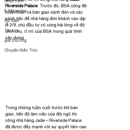
Nhật trình
Riverside Palace
. Trước đó, BSA cũng đã 
E-Magazine
hoàn thiện và bàn giao sảnh đón và các 
sảnh tiệc để nhà hàng đón khách vào dịp 
Sự kiện
lễ 2/9, chủ đầu tư vô cùng hài lòng về độ 
Tin tức
chỉn chu, tỉ mỉ của BSA trong quá trình 
xây dựng.
giải thưởng
Chuyện Kiến Trúc
Trong những tuần cuối trước khi bàn 
giao, tiến độ làm việc của đội ngũ thi 
công nhà hàng Jade – Riverside Palace 
đã được đẩy mạnh với sự quyết tâm cao 