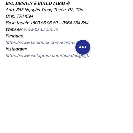
𝐁𝐒𝐀 𝐃𝐄𝐒𝐈𝐆𝐍 & 𝐁𝐔𝐈𝐋𝐃 𝐅𝐈𝐑𝐌 
®
Add: 363 Nguyễn Trọng Tuyển, P2, Tân 
Bình, TP.HCM
Be in touch: 1800.96.96.89 – 0964.364.884
Website: 
www.bsa.com.vn
Fanpage: 
https://www.facebook.com/kientrucBSA
Instagram: 
https://www.instagram.com/bsa.design_b
uild.firm/
Behance: 
https://www.behance.net/bsa-
design-build
Youtube: 
https://www.youtube.com/@kientrucBSA
Email: 
info@bsa.com.vn
Truyền Thông
Nhật trình