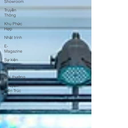
Showroom
Truyền
Thông
Khu Phức
Hợp
Nhật trình
E-
Magazine
Sự kiện
Tin tức
giải thưởng
Chuyện
Kiến Trúc