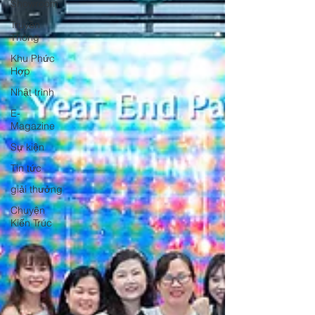
Showroom
Truyền
Thông
Khu Phức
Hợp
Nhật trình
E-
Magazine
Sự kiện
Tin tức
giải thưởng
Chuyện
Kiến Trúc