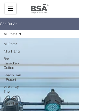
Các Dự Án
All Posts
All Posts
Nhà Hàng
Bar -
Karaoke -
Coffee
Khách Sạn
- Resort
Villa - Biệt
Thự
Cao Ốc -
Văn Phòng
-