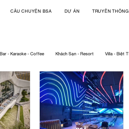
CÂU CHUYỆN BSA
DỰ ÁN
TRUYỀN THÔNG
Bar - Karaoke - Coffee
Khách Sạn - Resort
Villa - Biệt 
 Phức Hợp
Nhật trình
E-Magazine
Sự kiện
Tin