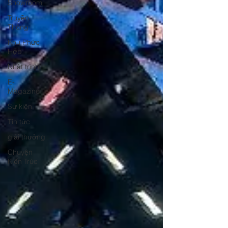
Showroom
Truyền
Thông
Khu Phức
Hợp
Nhật trình
E-
Magazine
Sự kiện
Tin tức
giải thưởng
Chuyện
Kiến Trúc