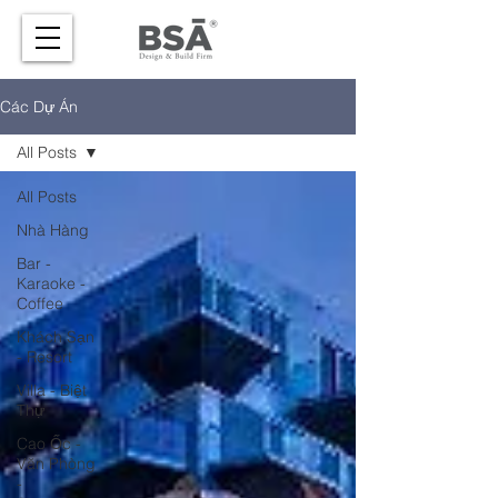
Các Dự Án
All Posts
All Posts
Nhà Hàng
Bar -
Karaoke -
Coffee
Khách Sạn
- Resort
Villa - Biệt
Thự
Cao Ốc -
Văn Phòng
-