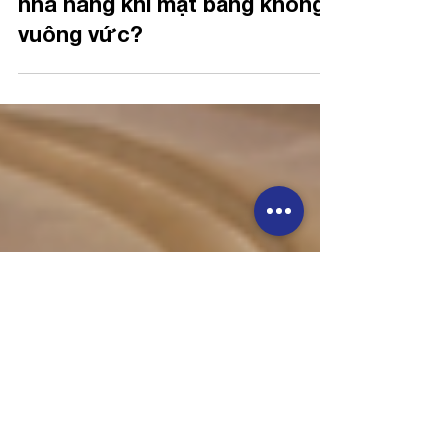
Làm sao để tối ưu không gian
nhà hàng khi mặt bằng không
vuông vức?