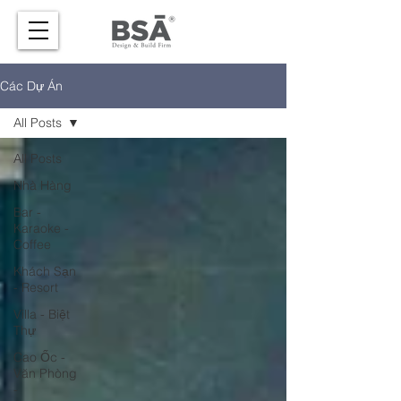
Các Dự Án
All Posts
All Posts
Nhà Hàng
Bar -
Karaoke -
Coffee
Khách Sạn
- Resort
Villa - Biệt
Thự
Cao Ốc -
Văn Phòng
-